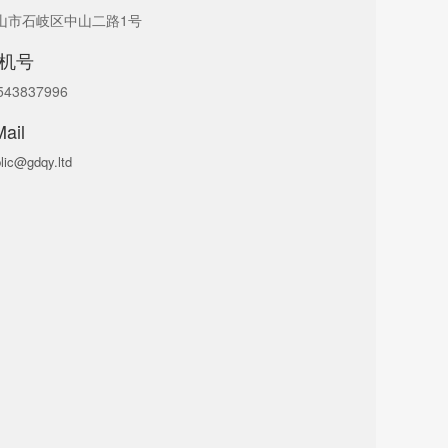
山市石岐区中山二路1号
机号
543837996
ail
lic@gdqy.ltd