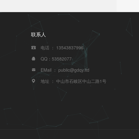
联系人
电话 ： 13543837996

QQ：53582077

EMail ： public@gdqy.ltd

地址 ： 中山市石岐区中山二路1号
