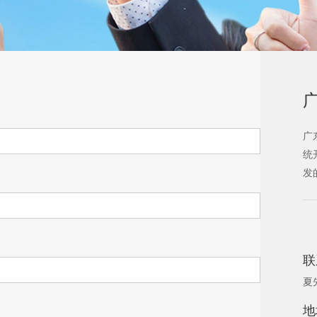
广
统
发
联
夏
地