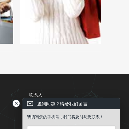
联系人
遇到问题？请给我们留言
电话 ： 13543837996

请填写您的手机号，我们将及时与您联系！
QQ：53582077

EMail ： public@gdqy.ltd
