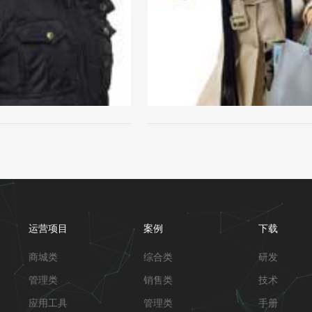
运营项目
案例
下载
商城类
综合类
研发
管理类
销售类
技术
应用工具
管理类
手册