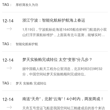
用于记录来自天体的超高能中微子流，研究地球物理
TAG：
厚积薄发久为功
学、水文学和淡水生物学现象，探索宇宙的产生和进化
过程。
12-14
浙江宁波：智能化航标护航海上春运
1月19日，宁波航标处海巡16405船在虾峙门航道的小双
山灯浮开展航标维护，上面装有北斗遥测，能够实时监
测航标工作状态并回传工作数据。
TAG：
智能化航标护航
12-14
梦天实验舱完成转位 太空“变形”分几步？
据中国载人航天工程办公室消息，北京时间3日9时32
分，中国空间站梦天实验舱顺利完成转位。
TAG：
梦天 实验舱 完成转位
12-14
南送“天舟”，北射“云海”！4小时内，两发两成！
天舟五号货运飞船是我国空间站三舱建成后的首个来访