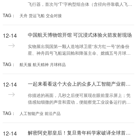
飞行器，首次与“T”字构型组合体（含径向停靠载人飞
船）实施对接，对接目标达80吨量级，这也是我国首次
TAG：
天舟 货运飞船 交会对接
在空间站有人驻留情况下实施货运飞船交会对接，具备
故障情况下手控遥操作交会对接任务备份能力，提高了
近距离交会过程可靠性。
12-14
中国航天博物馆开馆 可沉浸式体验火箭发射现场
实物展出我国第一颗人造地球卫星“东方红一号”的备份
星、神舟四号飞船返回舱和降落主伞、嫦娥五号月球样
品；全新打造长征五号运载火箭转运发射模拟平台、中
TAG：
航天服 航天精神 月球样品
国空间站VR漫游系统……11月16日，中国航天博物馆正
式开馆，首次全系统展示中国航天全貌、全方位展示航
天历史与成就，为公众提供感受航天技术及文化的平
12-14
一起来看看这个大会上的众多人工智能产业前沿产品
台。
你描述的画面，几秒之后便可展现在眼前显示屏上；凭
借感知细微的声音和震动，便能察觉工业设备运行的问
题所在；不需要创伤性检查，就能精确显示病灶；一座
TAG：
人工智能产业 前沿产品
城市的精细治理已可实现“一屏统揽”……
12-14
解密阿史那皇后！复旦青年科学家破译全球首例古突厥皇室基因组