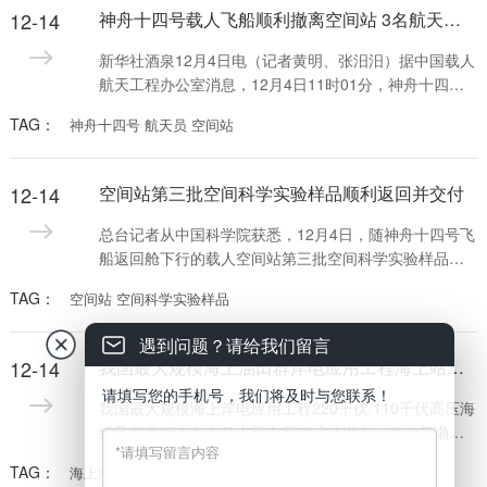
12-14
神舟十四号载人飞船顺利撤离空间站 3名航天员即将踏上回家之旅
新华社酒泉12月4日电（记者黄明、张汨汨）据中国载人
航天工程办公室消息，12月4日11时01分，神舟十四号
载人飞船与空间站组合体成功分离。
TAG：
神舟十四号 航天员 空间站
12-14
空间站第三批空间科学实验样品顺利返回并交付
总台记者从中国科学院获悉，12月4日，随神舟十四号飞
船返回舱下行的载人空间站第三批空间科学实验样品在
着陆场交付空间应用系统，并于次日凌晨返回北京，顺
TAG：
空间站 空间科学实验样品
利运抵中科院空间应用工程与技术中心，空间应用系统
总体与相关实验人员进行了实验样品基本状态的检查，
遇到问题？请给我们留言
确认返回样品完好后，顺利交接相关实验科学家。
12-14
我国最大规模海上油田群岸电应用工程海上站成功送电
请填写您的手机号，我们将及时与您联系！
我国最大规模海上岸电应用工程220千伏/110千伏高压海
缆及三座海上电力动力平台日前成功送电，标志着渤中-
垦利油田群岸电应用工程项目实现关键里程碑，为项目
TAG：
海上油田
全面投用奠定了坚实基础。