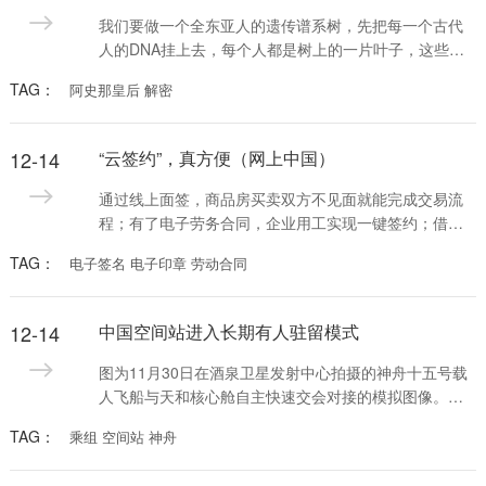
我们要做一个全东亚人的遗传谱系树，先把每一个古代
人的DNA挂上去，每个人都是树上的一片叶子，这些人
会像吸铁石一样，吸引公众参与，建立现代人与古代人
TAG：
阿史那皇后 解密
的联系，这就是我们中华民族的“大家谱”。用DNA做家
谱，这是一件很酷的事情。
12-14
“云签约”，真方便（网上中国）
通过线上面签，商品房买卖双方不见面就能完成交易流
程；有了电子劳务合同，企业用工实现一键签约；借助
电子签名，用手机小程序即可开具有法律效力的收据及
TAG：
电子签名 电子印章 劳动合同
合同……电子签名、“云签约”发展迅速，逐渐融入人们日
常生活工作的方方面面。
12-14
中国空间站进入长期有人驻留模式
图为11月30日在酒泉卫星发射中心拍摄的神舟十五号载
人飞船与天和核心舱自主快速交会对接的模拟图像。新
华社记者 郭中正摄
TAG：
乘组 空间站 神舟